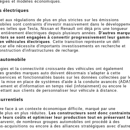
tégies et modèles économiques.
s électriques
t aux régulations de plus en plus strictes sur les émissions
mobiles sont contraints d'investir massivement dans le développem
es telles que Tesla, Nissan et Renault ont déjà pris une longueur
entièrement électriques depuis plusieurs années.
D'autres marq
ors se sont engagées à convertir progressivement leur gamm
en véhicules électriques
. Cette transition représente un défi
car elle nécessite d'importants investissements en recherche et
nstruction d'infrastructures de recharge.
e automobile
gies et la connectivité croissante des véhicules ont également
Les grandes marques auto doivent désormais s'adapter à cette
ervices et fonctionnalités basés sur les données collectées par l
s, la mise en place de systèmes d'aide à la conduite avancés (ADA
ssement et d'information en temps réel (infotainment) ou encore le
tant aux clients de personnaliser leur véhicule à distance.
urrentiels
aire face à un contexte économique difficile, marqué par une
e plus en plus réduites.
Les constructeurs sont donc contraint
e leurs coûts et optimiser leur production tout en préservant l
parvenir, de nombreux groupes automobiles ont procédé à des
ons-acquisitions ou encore à des alliances stratégiques avec d'autr