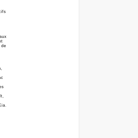
tifs
paux
nt
 de
a,
ac
es
t,
Kia.