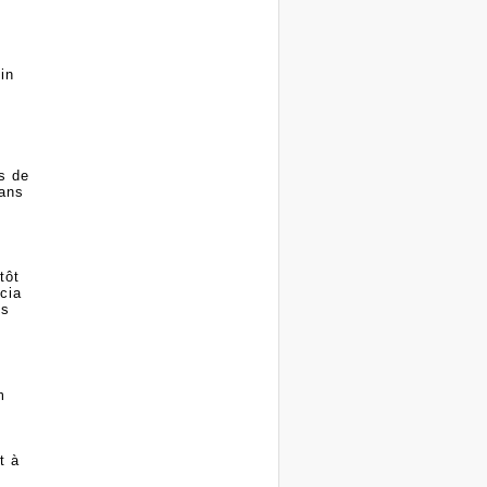
in
s de
dans
tôt
cia
es
m
t à