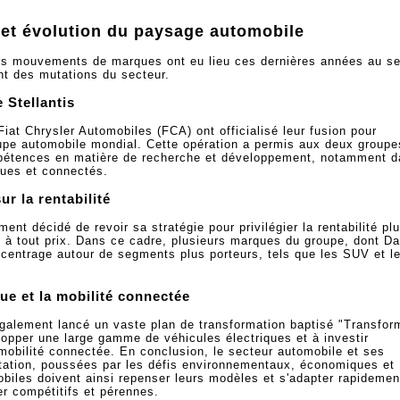
t évolution du paysage automobile
rs mouvements de marques ont eu lieu ces dernières années au se
t des mutations du secteur.
 Stellantis
iat Chrysler Automobiles (FCA) ont officialisé leur fusion pour
oupe automobile mondial. Cette opération a permis aux deux groupe
mpétences en matière de recherche et développement, notamment 
ques et connectés.
ur la rentabilité
nt décidé de revoir sa stratégie pour privilégier la rentabilité plu
 à tout prix. Dans ce cadre, plusieurs marques du groupe, dont Da
recentrage autour de segments plus porteurs, tels que les SUV et l
ue et la mobilité connectée
alement lancé un vaste plan de transformation baptisé "Transfor
opper une large gamme de véhicules électriques et à investir
obilité connectée. En conclusion, le secteur automobile et ses
tation, poussées par les défis environnementaux, économiques et
biles doivent ainsi repenser leurs modèles et s'adapter rapidemen
er compétitifs et pérennes.