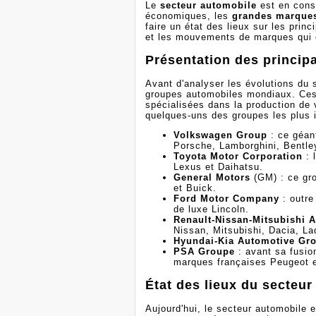
Le
secteur automobile
est en cons
économiques, les
grandes marque
faire un état des lieux sur les prin
et les mouvements de marques qui o
Présentation des princi
Avant d'analyser les évolutions du 
groupes automobiles mondiaux. Ces
spécialisées dans la production de 
quelques-uns des groupes les plus 
Volkswagen Group
: ce géan
Porsche, Lamborghini, Bentley
Toyota Motor Corporation
: 
Lexus et Daihatsu.
General Motors
(GM) : ce gr
et Buick.
Ford Motor Company
: outre
de luxe Lincoln.
Renault-Nissan-Mitsubishi A
Nissan, Mitsubishi, Dacia, La
Hyundai-Kia Automotive Gr
PSA Groupe
: avant sa fusio
marques françaises Peugeot e
État des lieux du secteu
Aujourd'hui, le secteur automobile 