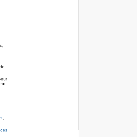
s,
 de
pour
mme
rs
,
èces