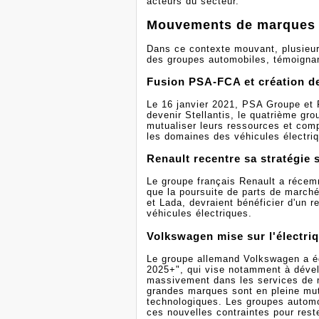
acteurs du secteur.
Mouvements de marques e
Dans ce contexte mouvant, plusieu
des groupes automobiles, témoignan
Fusion PSA-FCA et création de
Le 16 janvier 2021, PSA Groupe et F
devenir Stellantis, le quatrième gr
mutualiser leurs ressources et co
les domaines des véhicules électri
Renault recentre sa stratégie s
Le groupe français Renault a récemme
que la poursuite de parts de marché
et Lada, devraient bénéficier d'un 
véhicules électriques.
Volkswagen mise sur l'électriq
Le groupe allemand Volkswagen a ég
2025+", qui vise notamment à dével
massivement dans les services de m
grandes marques sont en pleine mu
technologiques. Les groupes automo
ces nouvelles contraintes pour rest