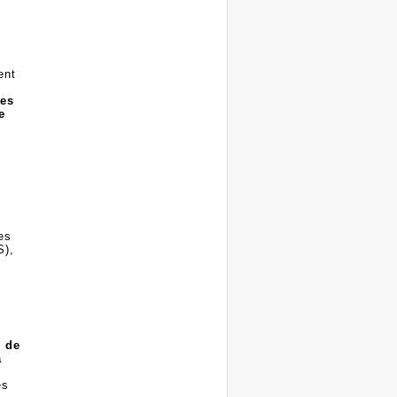
ent
ues
e
es
S),
s de
a
es